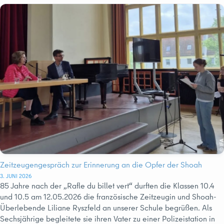
Zeitzeugengespräch zur Erinnerung an die Opfer der Shoah
3. JUNI 2026
85 Jahre nach der „Rafle du billet vert“ durften die Klassen 10.4
und 10.5 am 12.05.2026 die französische Zeitzeugin und Shoah-
Überlebende Liliane Ryszfeld an unserer Schule begrüßen. Als
Sechsjährige begleitete sie ihren Vater zu einer Polizeistation in