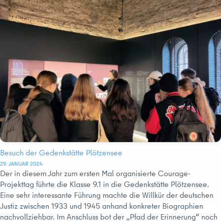
Besuch der Gedenkstätte Plötzensee
29. JANUAR 2024
Der in diesem Jahr zum ersten Mal organisierte Courage-
Projekttag führte die Klasse 9.1 in die Gedenkstätte Plötzensee.
Eine sehr interessante Führung machte die Willkür der deutschen
Justiz zwischen 1933 und 1945 anhand konkreter Biographien
nachvollziehbar. Im Anschluss bot der „Pfad der Erinnerung“ noch