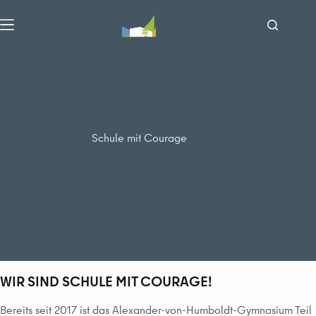
Zum
Inhalt
springen
Schule mit Courage
WIR SIND SCHULE MIT COURAGE!
Bereits seit 2017 ist das Alexander-von-Humboldt-Gymnasium Teil