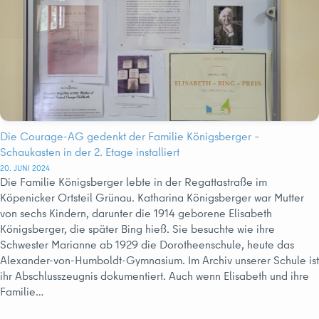
Die Courage-AG gedenkt der Familie Königsberger –
Schaukasten in der 2. Etage installiert
20. JUNI 2024
Die Familie Königsberger lebte in der Regattastraße im
Köpenicker Ortsteil Grünau. Katharina Königsberger war Mutter
von sechs Kindern, darunter die 1914 geborene Elisabeth
Königsberger, die später Bing hieß. Sie besuchte wie ihre
Schwester Marianne ab 1929 die Dorotheenschule, heute das
Alexander-von-Humboldt-Gymnasium. Im Archiv unserer Schule ist
ihr Abschlusszeugnis dokumentiert. Auch wenn Elisabeth und ihre
Familie…