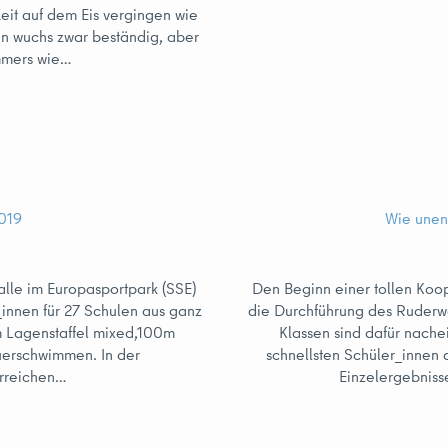
eit auf dem Eis vergingen wie
rzen wuchs zwar beständig, aber
mmers wie…
019
Wie unend
lle im Europasportpark (SSE)
Den Beginn einer tollen Koop
_innen für 27 Schulen aus ganz
die Durchführung des Ruderwet
m Lagenstaffel mixed,100m
Klassen sind dafür nach
uerschwimmen. In der
schnellsten Schüler_innen a
erreichen…
Einzelergebnis