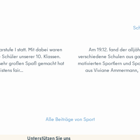
Sc
stufe I statt. Mit dabei waren
Am 19.12. fand der alljä
e Schüler unserer 10. Klassen.
verschiedene Schulen aus gan
s sehr großen Spaß gemacht hat
motivierten Sportlern und Spo
stens fair…
aus Viviane Ammermann, V
Alle Beiträge von Sport
Unterstützen Sie uns