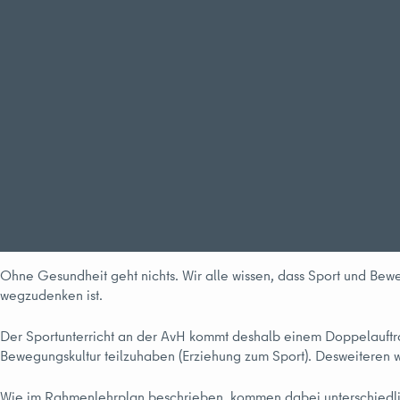
Ohne Gesundheit geht nichts. Wir alle wissen, dass Sport und Bew
wegzudenken ist.
Der Sportunterricht an der AvH kommt deshalb einem Doppelauftrag
Bewegungskultur teilzuhaben (Erziehung zum Sport). Desweiteren we
Wie im Rahmenlehrplan beschrieben, kommen dabei unterschiedlic