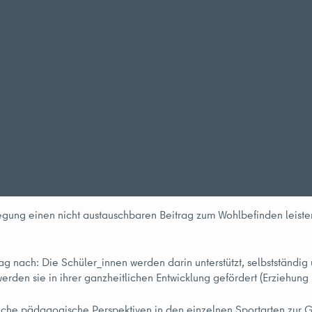
egung einen nicht austauschbaren Beitrag zum Wohlbefinden leisten
 nach: Die Schüler_innen werden darin unterstützt, selbstständig 
rden sie in ihrer ganzheitlichen Entwicklung gefördert (Erziehung 
he pädagogische Perspektiven in den einzelnen Sportarten zur G