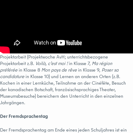
Projektarbeit (Projektwoche AvH; unterrichtsbezogene
Projektarbeit z.B.
Voilà, c’est moi
!
in Klasse 7,
Ma région
préférée
in Klasse 8
Mon pays de rêve
in Klasse 9,
Poser sa
candidature
in Klasse 10) und Lernen an anderen Orten (z.B.
Kochen in einer Lernküche, Teilnahme an der Cinéfête, Besuch
der kanadischen Botschaft, französischsprachiges Theater,
Museumsbesuche) bereichern den Unterricht in den einzelnen
Jahrgängen.
Der Fremdsprachentag
Der Fremdsprachentag am Ende eines jeden Schuljahres ist ein