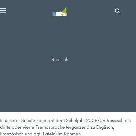
Zum
Inhalt
springen
Russisch
In unserer Schule kann seit dem Schuljahr 2008/09 Russisch als
dritte oder vierte Fremdsprache (ergänzend zu Englisch,
Französisch und ggf. Latein) im Rahmen