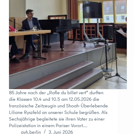
85 Jahre nach der „Rafle du billet vert“ durften
die Klassen 10.4 und 10.5 am 12.05.2026 die
französische Zeitzeugin und Shoah-Überlebende
Liliane Ryszfeld an unserer Schule begrüßen. Als
Sechsjährige begleitete sie ihren Vater zu einer
Polizeistation in einem Pariser Vorort.…
avh.berlin
3. Juni 2026