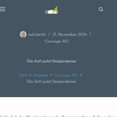
Zum
Inhalt
springen
avh.berlin
21. November 2024
Courage-AG
Die AvH putzt Stolpersteine!
Start
Projekte
Courage-AG
Die AvH putzt Stolpersteine!