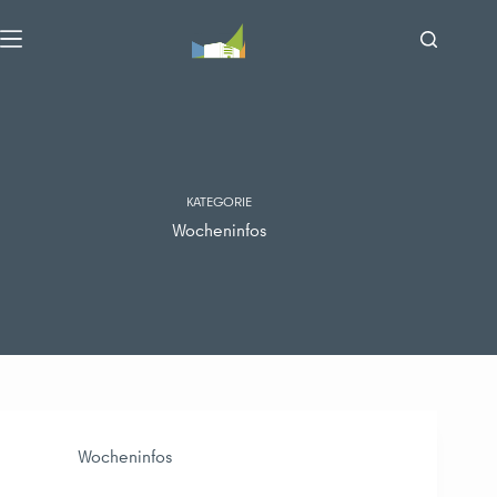
Zum
Inhalt
springen
KATEGORIE
Wocheninfos
Wocheninfos