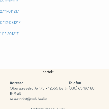
2011-241117
2711-011217
0412-081217
1112-201217
Kontakt
Adresse
Telefon
Oberspreestraße 173 • 12555 Berlin
(030) 65 197 88
E-Mail
sekretariat@avh.berlin
Unterstützen Sie uns