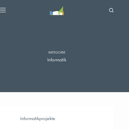
Zum
Inhalt
springen
KATEGORIE
Informatik
Informatikprojekte