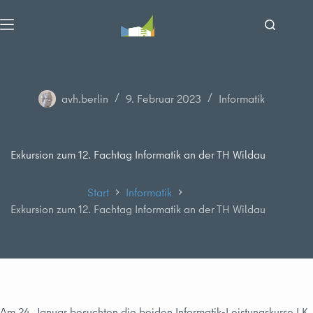
Zum
Inhalt
springen
avh.berlin
9. Februar 2023
Informatik
Exkursion zum 12. Fachtag Informatik an der TH Wildau
Start
Informatik
Exkursion zum 12. Fachtag Informatik an der TH Wildau
Am 24. Januar besuchten die beiden Informatik-Leistungskurse LK