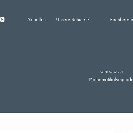
Zum
Inhalt
springen
Aktuelles
Unsere Schule
Fachberei
SCHLAGWORT
Mathematikolympiad