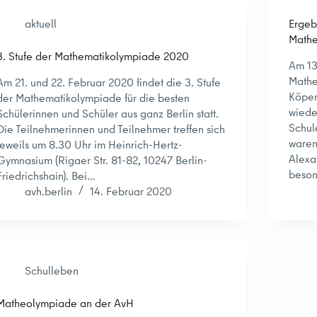
aktuell
Ergeb
Mathe
3. Stufe der Mathematikolympiade 2020
Am 13
Mathe
Am 21. und 22. Februar 2020 findet die 3. Stufe
Köpen
der Mathematikolympiade für die besten
wiede
Schülerinnen und Schüler aus ganz Berlin statt.
Schul
Die Teilnehmerinnen und Teilnehmer treffen sich
waren
jeweils um 8.30 Uhr im Heinrich-Hertz-
Alex
Gymnasium (Rigaer Str. 81-82, 10247 Berlin-
beson
Friedrichshain). Bei…
avh.berlin
14. Februar 2020
Schulleben
Matheolympiade an der AvH