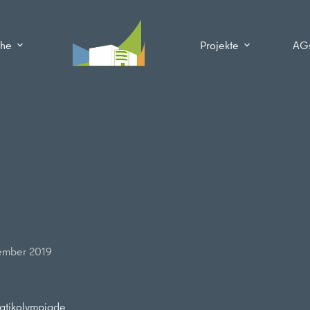
che
Projekte
AG
ember 2019
matikolympiade