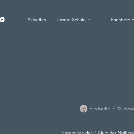
Zum
Inhalt
springen
Aktuelles
Unsere Schule
Fachberei
avh.berlin
13. Nov
Ergebnisse der 2. Stufe der Mathe