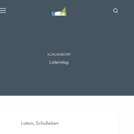
Zum
Inhalt
springen
SCHLAGWORT
Lateintag
Latein
,
Schulleben