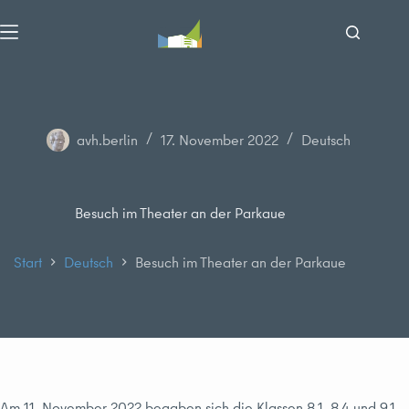
Zum
Inhalt
springen
avh.berlin
17. November 2022
Deutsch
Besuch im Theater an der Parkaue
Start
Deutsch
Besuch im Theater an der Parkaue
Am 11. November 2022 begaben sich die Klassen 8.1, 8.4 und 9.1