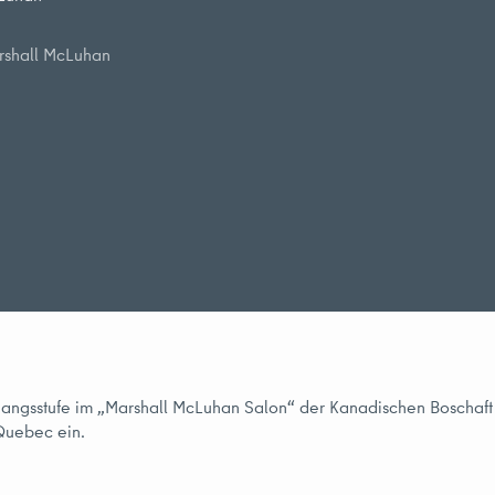
rshall McLuhan
angsstufe im „Marshall McLuhan Salon“ der Kanadischen Boschaft a
Quebec ein.