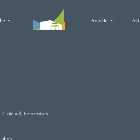
che
Projekte
AG
aktuell
,
Französisch
cLuhan