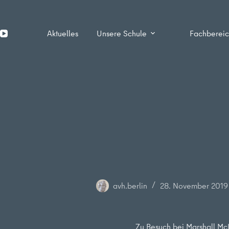
Zum
Inhalt
springen
Aktuelles
Unsere Schule
Fachberei
avh.berlin
28. November 2019
Zu Besuch bei Marshall M