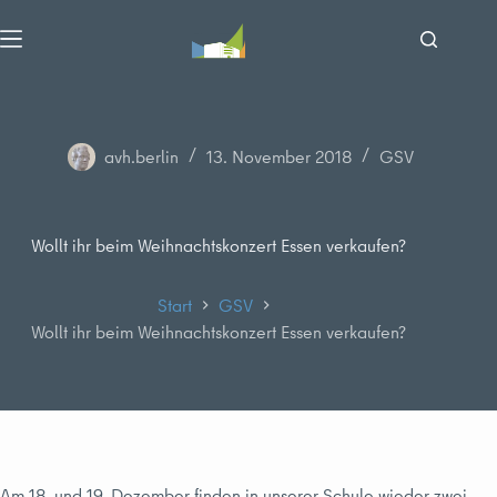
Zum
Inhalt
springen
avh.berlin
13. November 2018
GSV
Wollt ihr beim Weihnachtskonzert Essen verkaufen?
Start
GSV
Wollt ihr beim Weihnachtskonzert Essen verkaufen?
Am 18. und 19. Dezember finden in unserer Schule wieder zwei