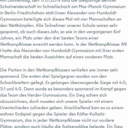
Am Donnerstag, den 17.01.2019 fand die diesjährige Berliner
Schulmeisterschaft im Schnellschach am Max-Planck-Gymnasium
in Berlin-Friedrichshain statt.Unser Alexander-von-Humboldt-
Gymnasium beteiligte sich dieses Mal mit vier Mannschaften an
den Wettkämpfen. Alle Teilnehmer unserer Schule waren sehr
gespannt, ob auch dieses Jahr, so wie in den vergangenen fünf
Jahren, ein Platz unter den drei besten Teams einer
Wettkampfklasse erreicht werden kann. In der Wettkampfklasse WK
I hatte das Alexander-von-Humboldt-Gymnasium mit ihrer ersten
Mannschaft die besten Aussichten auf einen vorderen Platz.
Die Partien in den Wettkampfklassen verliefen wie immer sehr
spannend. Die ersten drei Spielgegner wurden von den
Schachbrettern gefegt. Es gelangen überzeugende Siege mit 4:0,
3:1 und 4:0. Dann wurde es besonders spannend im Kampf gegen
das Team des Herder-Gymnasiums. Ein Sieg schien sich
abzuzeichnen, doch mussten sich unsere Spieler mit einem
Unentschieden zufrieden geben. Anschließend kam es zu einem
wahren Endspiel gegen die Spieler des Käthe-Kollwitz-
Gymnasium, das in jeder Wettkampfklasse nicht nur vordere
Plätze, sondern auch häufig die Spitzenplätze belegte. Ein Sieg