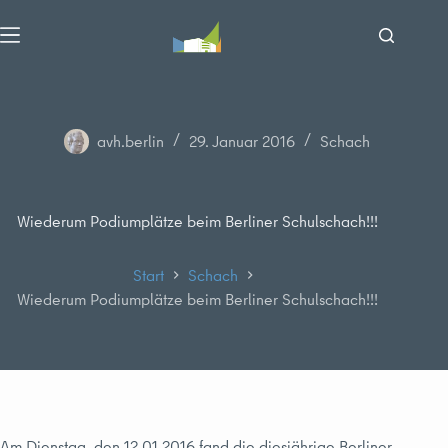
Zum
Inhalt
springen
avh.berlin
29. Januar 2016
Schach
Wiederum Podiumplätze beim Berliner Schulschach!!!
Start
Schach
Wiederum Podiumplätze beim Berliner Schulschach!!!
Am Dienstag, den 12.01.2016 fand die diesjährige Berliner