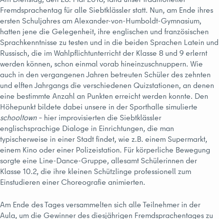
Fremdsprachentag für alle Siebtklässler statt. Nun, am Ende ihres
ersten Schuljahres am Alexander-von-Humboldt-Gymnasium,
hatten jene die Gelegenheit, ihre englischen und französischen
Sprachkenntnisse zu testen und in die beiden Sprachen Latein und
Russisch, die im Wahlpflichtunterricht der Klasse 8 und 9 erlernt
werden können, schon einmal vorab hineinzuschnuppern. Wie
auch in den vergangenen Jahren betreuten Schüler des zehnten
und elften Jahrgangs die verschiedenen Quizstationen, an denen
eine bestimmte Anzahl an Punkten erreicht werden konnte. Den
Höhepunkt bildete dabei unsere in der Sporthalle simulierte
schooltown
– hier improvisierten die Siebtklässler
englischsprachige Dialoge in Einrichtungen, die man
typischerweise in einer Stadt findet, wie z.B. einem Supermarkt,
einem Kino oder einer Polizeistation. Für körperliche Bewegung
sorgte eine Line-Dance-Gruppe, allesamt Schülerinnen der
Klasse 10.2, die ihre kleinen Schützlinge professionell zum
Einstudieren einer Choreografie animierten.
Am Ende des Tages versammelten sich alle Teilnehmer in der
Aula, um die Gewinner des diesjährigen Fremdsprachentages zu