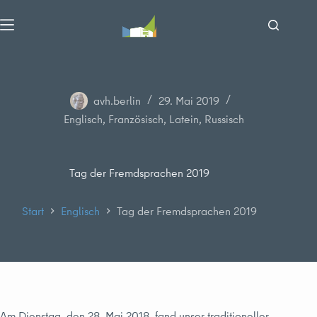
Zum
Inhalt
springen
avh.berlin
29. Mai 2019
Englisch
,
Französisch
,
Latein
,
Russisch
Tag der Fremdsprachen 2019
Start
Englisch
Tag der Fremdsprachen 2019
Am Dienstag, den 28. Mai 2018, fand unser traditioneller