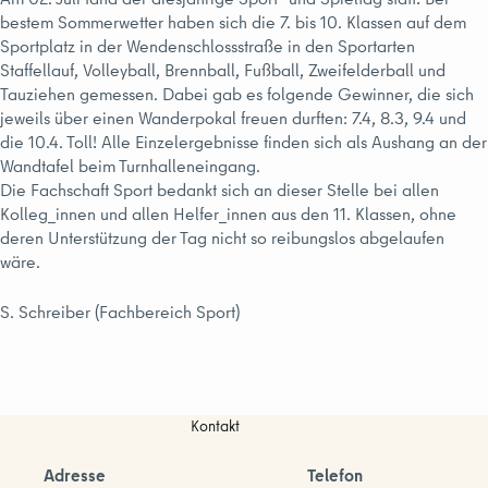
bestem Sommerwetter haben sich die 7. bis 10. Klassen auf dem
Sportplatz in der Wendenschlossstraße in den Sportarten
Staffellauf, Volleyball, Brennball, Fußball, Zweifelderball und
Tauziehen gemessen. Dabei gab es folgende Gewinner, die sich
jeweils über einen Wanderpokal freuen durften: 7.4, 8.3, 9.4 und
die 10.4. Toll! Alle Einzelergebnisse finden sich als Aushang an der
Wandtafel beim Turnhalleneingang.
Die Fachschaft Sport bedankt sich an dieser Stelle bei allen
Kolleg_innen und allen Helfer_innen aus den 11. Klassen, ohne
deren Unterstützung der Tag nicht so reibungslos abgelaufen
wäre.
S. Schreiber (Fachbereich Sport)
Kontakt
Adresse
Telefon