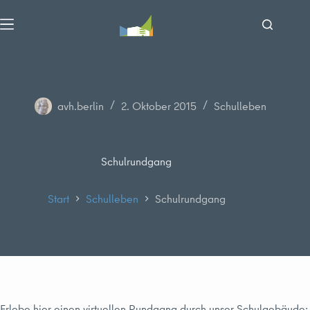
Zum
Inhalt
springen
avh.berlin
2. Oktober 2015
Schulleben
Schulrundgang
Start
Schulleben
Schulrundgang
Erlebe hier einen virtuellen Rundgang durch unser Schulgebäude: