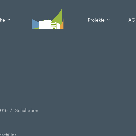
che
Projekte
AG
2016
Schulleben
dschüler