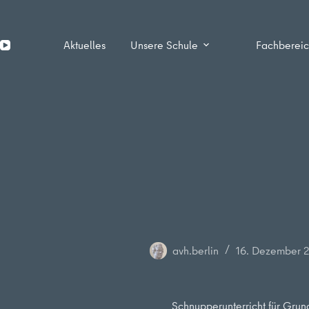
Zum
Inhalt
springen
Aktuelles
Unsere Schule
Fachberei
avh.berlin
16. Dezember 
Schnupperunterricht für Grun