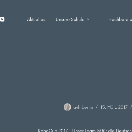
Zum
Inhalt
springen
Aktuelles
Unsere Schule
Fachberei
avh.berlin
15. März 2017
RoboCup 2017 – Unser Team ist für die Deutsche 