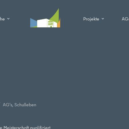
che
Projekte
AG
AG's
,
Schulleben
Meisterschaft qualifiziert