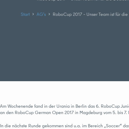
Start
AG's
RoboCup 2017 – Unser Team ist für die D
Am Wochenende fand in der Urania in Berlin das 6. RoboCup Junior 
an den RoboCup German Open 2017 in Magdeburg vom 5. bis 7. M
In die nächste Runde gekommen sind u.a. im Bereich „Soccer“ 