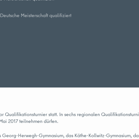
eutsche Meisterschaft qualifiziert
Qualifikationsturnier statt. In sechs regionalen Qualifikationstu
ai 2017 teilnehmen dürfen.
das Georg-Herwegh-Gymnasium, das Käthe-Kollwitz-Gymnasium, d