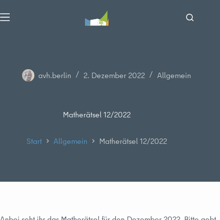
Zum
Inhalt
springen
avh.berlin
2. Dezember 2022
Allgemein
Matherätsel 12/2022
Start
Allgemein
Matherätsel 12/2022
Anbei seht ihr das Matherätsel für den Dezember 2022. Bitte gebt