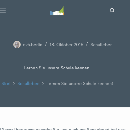
Zum
Inhalt
springen
avh.berlin
18. Oktober 2016
Schulleben
Lernen Sie unsere Schule kennen!
Start
Schulleben
Lernen Sie unsere Schule kennen!
Dieses Programm erwartet Sie und euch am Sonnabend bei uns: