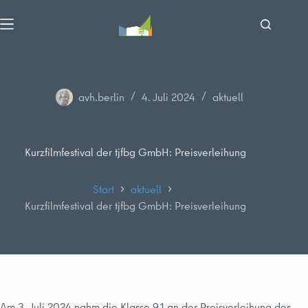
Zum
Inhalt
springen
avh.berlin
4. Juli 2024
aktuell
Kurzfilmfestival der tjfbg GmbH: Preisverleihung
Start
aktuell
Kurzfilmfestival der tjfbg GmbH: Preisverleihung
Am 3. Juli 2024 nahm die Klasse 9.1 an der Preisverleihung des