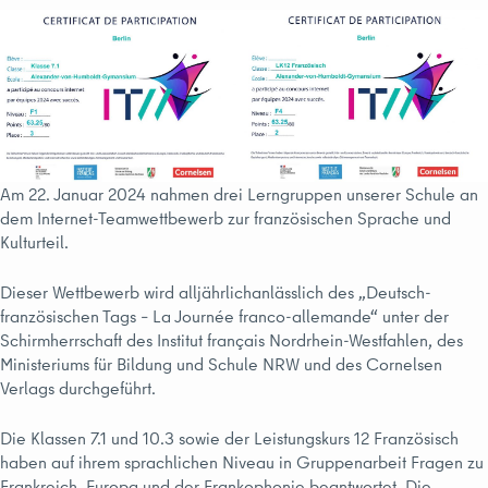
Am 22. Januar 2024 nahmen drei Lerngruppen unserer Schule an
dem Internet-Teamwettbewerb zur französischen Sprache und
Kulturteil.
Dieser Wettbewerb wird alljährlichanlässlich des „Deutsch-
französischen Tags – La Journée franco-allemande“ unter der
Schirmherrschaft des Institut français Nordrhein-Westfahlen, des
Ministeriums für Bildung und Schule NRW und des Cornelsen
Verlags durchgeführt.
Die Klassen 7.1 und 10.3 sowie der Leistungskurs 12 Französisch
haben auf ihrem sprachlichen Niveau in Gruppenarbeit Fragen zu
Frankreich, Europa und der Frankophonie beantwortet. Die