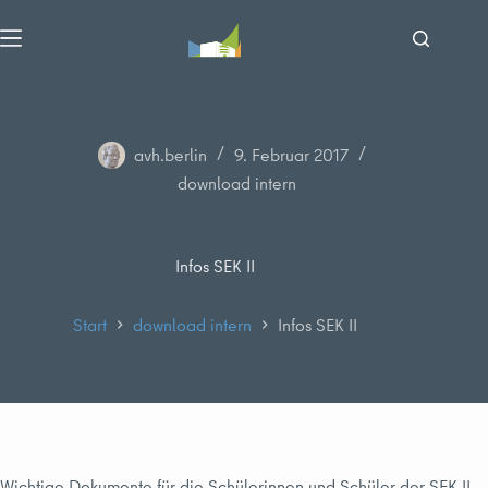
Zum
Inhalt
springen
avh.berlin
9. Februar 2017
download intern
Infos SEK II
Start
download intern
Infos SEK II
Wichtige Dokumente für die Schülerinnen und Schüler der SEK II