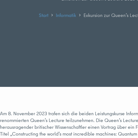
Start
Informatik
Exkursion zur Queen’s Lec
Am 8. November 2023 trafen sich die beiden Leistungskurse Infor
renommierten Queen’s Lecture teilzunehmen. Die Queen’s Lecture ist
herausragender britischer Wissenschaftler einen Vortrag über ein 
Titel „Constructing the world’s most incredible machines: Quantu