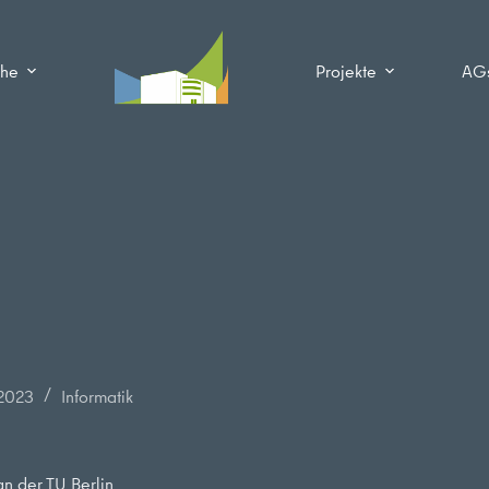
che
Projekte
AG
2023
Informatik
n der TU Berlin