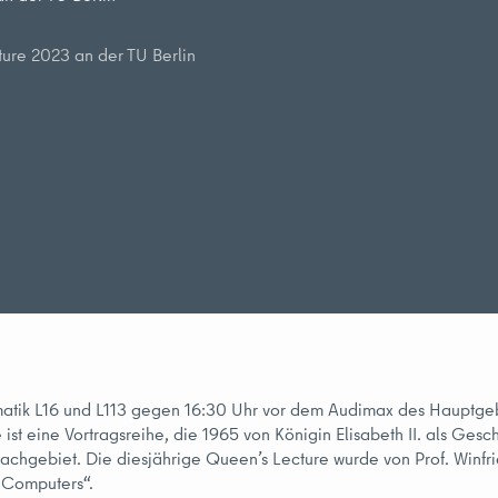
ture 2023 an der TU Berlin
matik L16 und L113 gegen 16:30 Uhr vor dem Audimax des Hauptgeb
 eine Vortragsreihe, die 1965 von Königin Elisabeth II. als Gesche
Fachgebiet. Die diesjährige Queen’s Lecture wurde von Prof. Winfr
m Computers“.