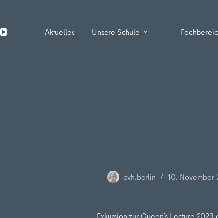
Zum
Inhalt
springen
Aktuelles
Unsere Schule
Fachberei
avh.berlin
10. November 
Exkursion zur Queen’s Lecture 2023 a