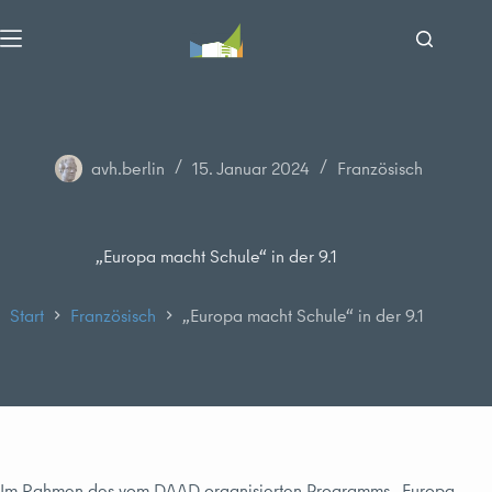
Zum
Inhalt
springen
avh.berlin
15. Januar 2024
Französisch
„Europa macht Schule“ in der 9.1
Start
Französisch
„Europa macht Schule“ in der 9.1
Im Rahmen des vom DAAD organisierten Programms „Europa