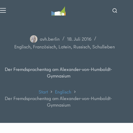
Zum
Inhalt
springen
avh.berlin
18. Juli 2016
Englisch
,
Französisch
,
Latein
,
Russisch
,
Schulleben
Der Fremdsprachentag am Alexander-von-Humboldt-
Gymnasium
Start
Englisch
Der Fremdsprachentag am Alexander-von-Humboldt-
Gymnasium