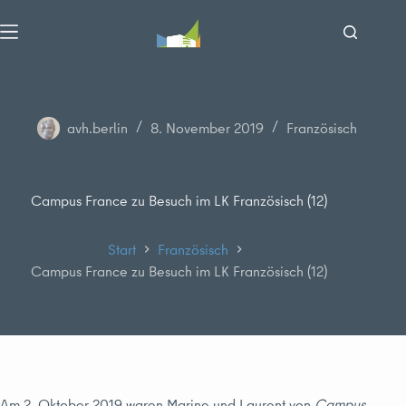
Zum
Inhalt
springen
avh.berlin
8. November 2019
Französisch
Campus France zu Besuch im LK Französisch (12)
Start
Französisch
Campus France zu Besuch im LK Französisch (12)
Am 2. Oktober 2019 waren Marine und Laurent von
Campus