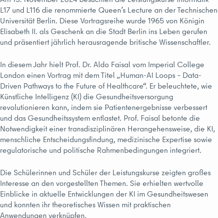
L17 und L116 die renommierte Queen’s Lecture an der Technischen
Universität Berlin. Diese Vortragsreihe wurde 1965 von Königin
Elisabeth II. als Geschenk an die Stadt Berlin ins Leben gerufen
und präsentiert jährlich herausragende britische Wissenschaftler.
In diesem Jahr hielt Prof. Dr. Aldo Faisal vom Imperial College
London einen Vortrag mit dem Titel „Human-AI Loops – Data-
Driven Pathways to the Future of Healthcare“. Er beleuchtete, wie
Künstliche Intelligenz (KI) die Gesundheitsversorgung
revolutionieren kann, indem sie Patientenergebnisse verbessert
und das Gesundheitssystem entlastet. Prof. Faisal betonte die
Notwendigkeit einer transdisziplinären Herangehensweise, die KI,
menschliche Entscheidungsfindung, medizinische Expertise sowie
regulatorische und politische Rahmenbedingungen integriert.
Die Schülerinnen und Schüler der Leistungskurse zeigten großes
Interesse an den vorgestellten Themen. Sie erhielten wertvolle
Einblicke in aktuelle Entwicklungen der KI im Gesundheitswesen
und konnten ihr theoretisches Wissen mit praktischen
Anwendungen verknüpfen.