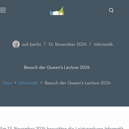
Zum
Inhalt
springen
avh.berlin
13. November 2024
Informatik
Besuch der Queen’s Lecture 2024
Start
Informatik
Besuch der Queen’s Lecture 2024
Am 13. November 2024 besuchten die Leistungskurse Informatik