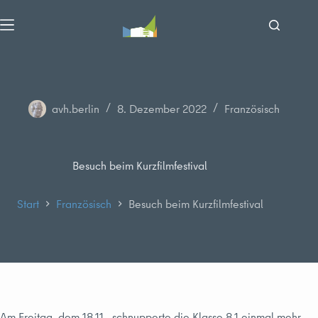
Zum
Inhalt
springen
avh.berlin
8. Dezember 2022
Französisch
Besuch beim Kurzfilmfestival
Start
Französisch
Besuch beim Kurzfilmfestival
Am Freitag, dem 18.11., schnupperte die Klasse 8.1 einmal mehr