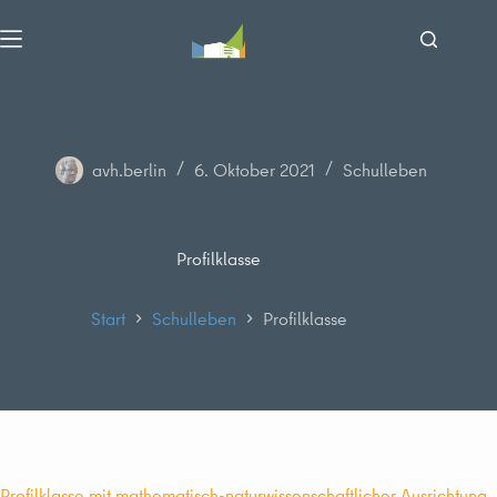
Zum
Inhalt
springen
avh.berlin
6. Oktober 2021
Schulleben
Profilklasse
Start
Schulleben
Profilklasse
Profilklasse mit mathematisch-naturwissenschaftlicher Ausrichtung