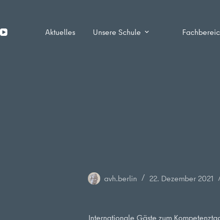
Zum
Inhalt
springen
Aktuelles
Unsere Schule
Fachberei
avh.berlin
22. Dezember 2021
Internationale Gäste zum Kompetenztag