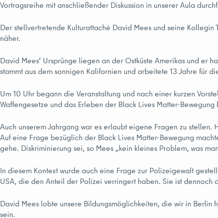
Vortragsreihe mit anschließender Diskussion in unserer Aula durchf
Der stellvertretende Kulturattaché David Mees und seine Kollegin
näher.
David Mees‘ Ursprünge liegen an der Ostküste Amerikas und er hat
stammt aus dem sonnigen Kalifornien und arbeitete 13 Jahre für die
Um 10 Uhr begann die Veranstaltung und nach einer kurzen Vorstel
Waffengesetze und das Erleben der Black Lives Matter-Bewegung 
Auch unserem Jahrgang war es erlaubt eigene Fragen zu stellen.
Auf eine Frage bezüglich der Black Lives Matter-Bewegung machte 
gehe. Diskriminierung sei, so Mees „kein kleines Problem, was ma
In diesem Kontext wurde auch eine Frage zur Polizeigewalt gestellt
USA, die den Anteil der Polizei verringert haben. Sie ist dennoch 
David Mees lobte unsere Bildungsmöglichkeiten, die wir in Berlin h
sein.