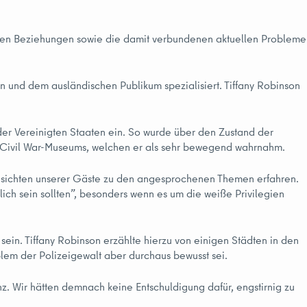
ischen Beziehungen sowie die damit verbundenen aktuellen Probleme
 und dem ausländischen Publikum spezialisiert. Tiffany Robinson
der Vereinigten Staaten ein. So wurde über den Zustand der
s Civil War-Museums, welchen er als sehr bewegend wahrnahm.
nsichten unserer Gäste zu den angesprochenen Themen erfahren.
ch sein sollten”, besonders wenn es um die weiße Privilegien
sein. Tiffany Robinson erzählte hierzu von einigen Städten in den
oblem der Polizeigewalt aber durchaus bewusst sei.
nz. Wir hätten demnach keine Entschuldigung dafür, engstirnig zu