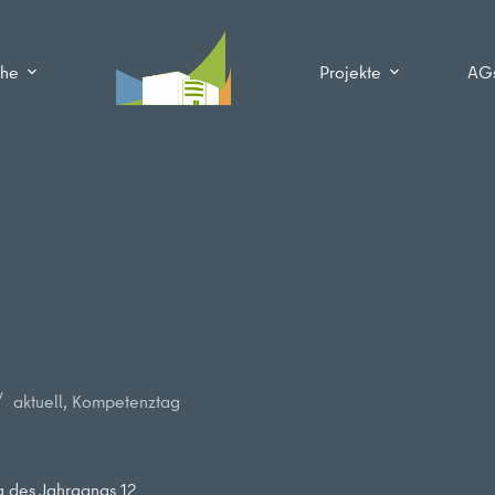
che
Projekte
AG
aktuell
,
Kompetenztag
 des Jahrgangs 12