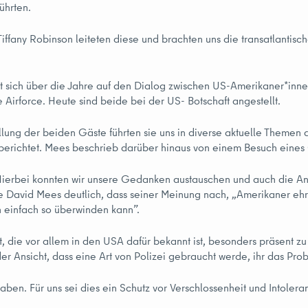
ührten.
 Tiffany Robinson leiteten diese und brachten uns die transatlant
 sich über die Jahre auf den Dialog zwischen US-Amerikaner*innen
 Airforce. Heute sind beide bei der US- Botschaft angestellt.
lung der beiden Gäste führten sie uns in diverse aktuelle Themen 
berichtet. Mees beschrieb darüber hinaus von einem Besuch eine
 Hierbei konnten wir unsere Gedanken austauschen und auch die A
David Mees deutlich, dass seiner Meinung nach, „Amerikaner ehrli
n einfach so überwinden kann”.
, die vor allem in den USA dafür bekannt ist, besonders präsent zu 
der Ansicht, dass eine Art von Polizei gebraucht werde, ihr das Pr
aben. Für uns sei dies ein Schutz vor Verschlossenheit und Intolera